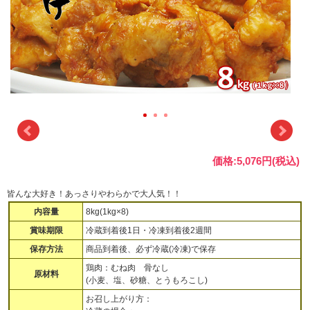
価格:5,076円(税込)
皆んな大好き！あっさりやわらかで大人気！！
内容量
8kg(1kg×8)
賞味期限
冷蔵到着後1日・冷凍到着後2週間
保存方法
商品到着後、必ず冷蔵(冷凍)で保存
鶏肉：むね肉 骨なし
原材料
(小麦、塩、砂糖、とうもろこし)
お召し上がり方：