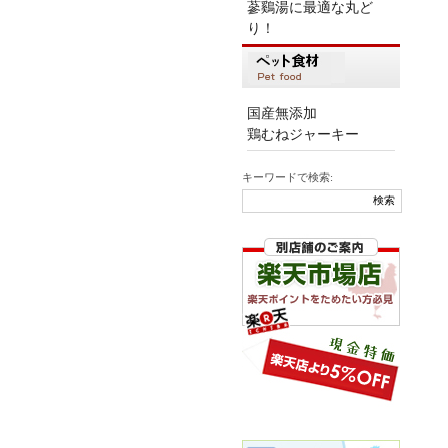
蔘鷄湯に最適な丸ど
り！
国産無添加
鶏むねジャーキー
キーワードで検索: