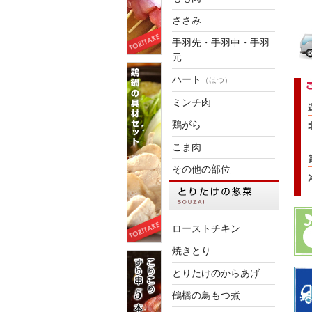
ささみ
手羽先・手羽中・手羽
元
ハート
（はつ）
ミンチ肉
鶏がら
こま肉
その他の部位
ローストチキン
焼きとり
とりたけのからあげ
鶴橋の鳥もつ煮