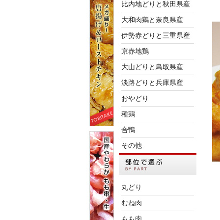
比内地どりと秋田県産
大和肉鶏と奈良県産
伊勢赤どりと三重県産
京赤地鶏
大山どりと鳥取県産
淡路どりと兵庫県産
おやどり
種鶏
合鴨
その他
丸どり
むね肉
もも肉