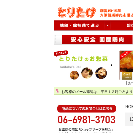
【お
HO