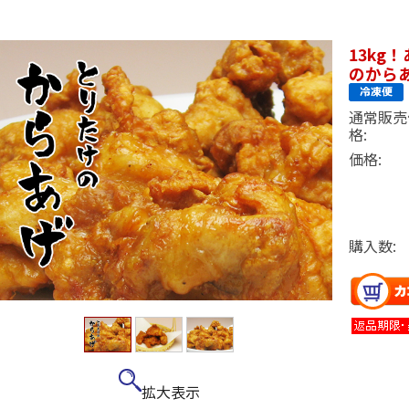
13kg
のからあ
通常販売
格:
価格:
購入数:
拡大表示