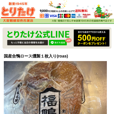
国産合鴨ロース燻製１枚入り(roas)