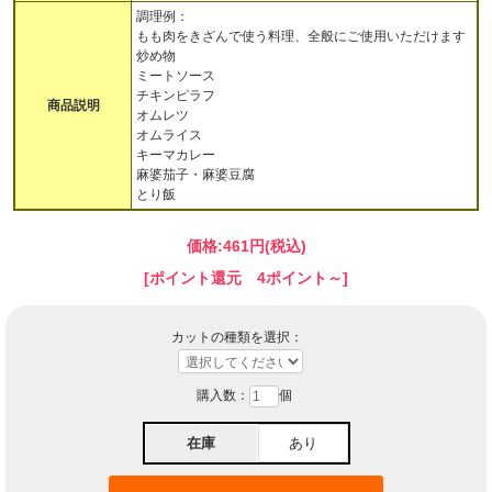
調理例：
もも肉をきざんで使う料理、全般にご使用いただけます
炒め物
ミートソース
チキンピラフ
商品説明
オムレツ
オムライス
キーマカレー
麻婆茄子・麻婆豆腐
とり飯
価格:
461円
(税込)
[ポイント還元 4ポイント～]
カットの種類を選択：
購入数：
個
在庫
あり