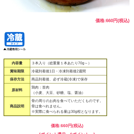
価格:660円(税込)
内容量
３本入り（総重量１本あたり70g～）
賞味期限
冷蔵到着後1日・冷凍到着後2週間
保存方法
商品到着後、必ず冷蔵(冷凍)で保存
鶏肉：首肉
原材料
（小麦、大豆、砂糖、塩、醤油）
骨の周りのお肉を食べていただくものです。
商品説明
骨は食べれません。
※実際に食べられる量は30g程となります。
価格:
660円
(税込)