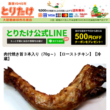
肉付焼き首３本入り（70g～）【ローストチキン】【冷
蔵】